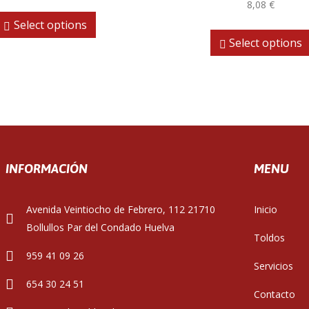
8,08
€
Select options
Select options
INFORMACIÓN
MENU
Avenida Veintiocho de Febrero, 112 21710
Inicio
Bollullos Par del Condado Huelva
Toldos
959 41 09 26
Servicios
654 30 24 51
Contacto